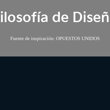
ilosofía de Dise
Fuente de inspiración: OPUESTOS UNIDOS
OPUESTOS UNIDOS
Te traemos nuestra nueva filosofía de diseño: OPUESTOS UNIDOS.
amos la idea de oposición y la usamos para desarrollar la identidad de 