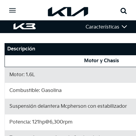
Toggle
navigation
Características
Descripción
Motor y Chasis
Motor: 1.6L
Combustible: Gasolina
Suspensión delantera Mcpherson con estabilizador
Potencia: 121hp@6,300rpm