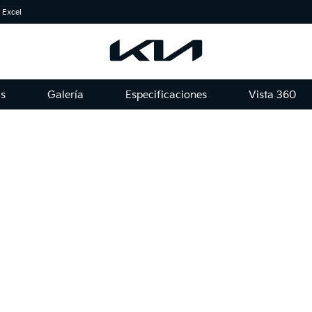
 Excel
as
Galería
Especificaciones
Vista 360
Nuevo K3 Cross
Kia K3 Cross ofrece una
experiencia de conducción
emocionante gracias a su diseño
deportivo y a sus características
innovadoras. Disfruta de un
sedán elegante y tecnológico
como tú.