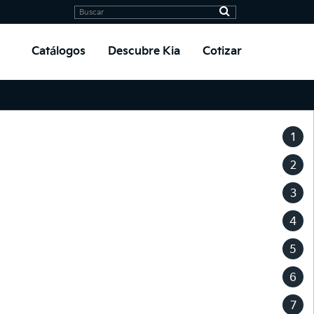
Catálogos
Descubre Kia
Cotizar
1
2
3
4
5
6
7